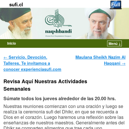
sufi.cl
Inicio
Menú ↓
Ir al contenido principal
Ir al contenido secundario
Navegador de artículos
←
Servicio. Devoción.
Maulana Sheikh Nazim Al
Talleres. Te invitamos a
Haqqani
→
conocer experienciasufi.com
Revisa Aquí Nuestras Actividades
Semanales
Súmate todos los jueves alrededor de las 20.00 hrs.
Nuestras reuniones comienzan con una oración y luego se
realiza la ceremonia sufi del Dhikr, en que se recuerda a
Dios en el corazón. Luego haremos una reflexión sobre las
enseñanzas de nuestros maestros. Generalmente antes del
Dhikr se comparten alimentos que trae cada uno