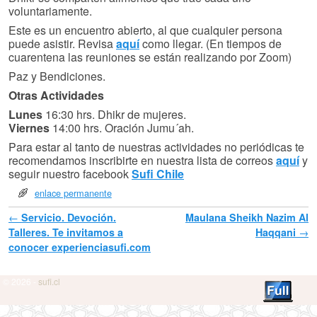
voluntariamente.
Este es un encuentro abierto, al que cualquier persona
puede asistir. Revisa
aquí
como llegar. (En tiempos de
cuarentena las reuniones se están realizando por Zoom)
Paz y Bendiciones.
Otras Actividades
Lunes
16:30 hrs. Dhikr de mujeres.
Viernes
14:00 hrs. Oración Jumu´ah.
Para estar al tanto de nuestras actividades no periódicas te
recomendamos inscribirte en nuestra lista de correos
aquí
y
seguir nuestro facebook
Sufi Chile
enlace permanente
Navegador de artículos
←
Servicio. Devoción.
Maulana Sheikh Nazim Al
Talleres. Te invitamos a
Haqqani
→
conocer experienciasufi.com
© 2026 -
sufi.cl