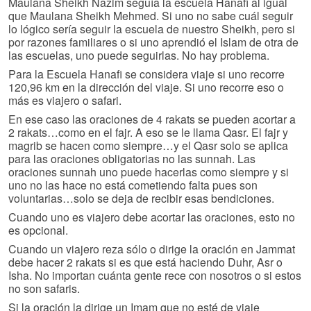
Maulana Sheikh Nazim seguía la escuela Hanafi al igual
que Maulana Sheikh Mehmed. Si uno no sabe cuál seguir
lo lógico sería seguir la escuela de nuestro Sheikh, pero si
por razones familiares o si uno aprendió el Islam de otra de
las escuelas, uno puede seguirlas. No hay problema.
Para la Escuela Hanafi se considera viaje si uno recorre
120,96 km en la dirección del viaje. Si uno recorre eso o
más es viajero o safari.
En ese caso las oraciones de 4 rakats se pueden acortar a
2 rakats…como en el fajr. A eso se le llama Qasr. El fajr y
magrib se hacen como siempre…y el Qasr solo se aplica
para las oraciones obligatorias no las sunnah. Las
oraciones sunnah uno puede hacerlas como siempre y si
uno no las hace no está cometiendo falta pues son
voluntarias…solo se deja de recibir esas bendiciones.
Cuando uno es viajero debe acortar las oraciones, esto no
es opcional.
Cuando un viajero reza sólo o dirige la oración en Jammat
debe hacer 2 rakats si es que está haciendo Duhr, Asr o
Isha. No importan cuánta gente rece con nosotros o si estos
no son safaris.
Si la oración la dirige un Imam que no esté de viaje