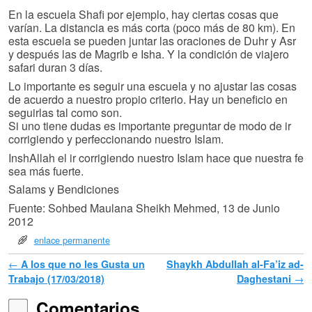
En la escuela Shafi por ejemplo, hay ciertas cosas que
varían. La distancia es más corta (poco más de 80 km). En
esta escuela se pueden juntar las oraciones de Duhr y Asr
y después las de Magrib e Isha. Y la condición de viajero
safari duran 3 días.
Lo importante es seguir una escuela y no ajustar las cosas
de acuerdo a nuestro propio criterio. Hay un beneficio en
seguirlas tal como son.
Si uno tiene dudas es importante preguntar de modo de ir
corrigiendo y perfeccionando nuestro Islam.
InshAllah el ir corrigiendo nuestro Islam hace que nuestra fe
sea más fuerte.
Salams y Bendiciones
Fuente: Sohbed Maulana Sheikh Mehmed, 13 de Junio
2012
enlace permanente
Navegador de artículos
←
A los que no les Gusta un
Shaykh Abdullah al-Fa’iz ad-
Trabajo (17/03/2018)
Daghestani
→
Comentarios