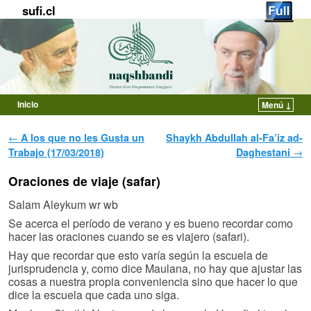
sufi.cl
Inicio
Menú ↓
Ir al contenido principal
Ir al contenido secundario
Navegador de artículos
←
A los que no les Gusta un
Shaykh Abdullah al-Fa’iz ad-
Trabajo (17/03/2018)
Daghestani
→
Oraciones de viaje (safar)
Salam Aleykum wr wb
Se acerca el período de verano y es bueno recordar como
hacer las oraciones cuando se es viajero (safari).
Hay que recordar que esto varía según la escuela de
jurisprudencia y, como dice Maulana, no hay que ajustar las
cosas a nuestra propia conveniencia sino que hacer lo que
dice la escuela que cada uno siga.