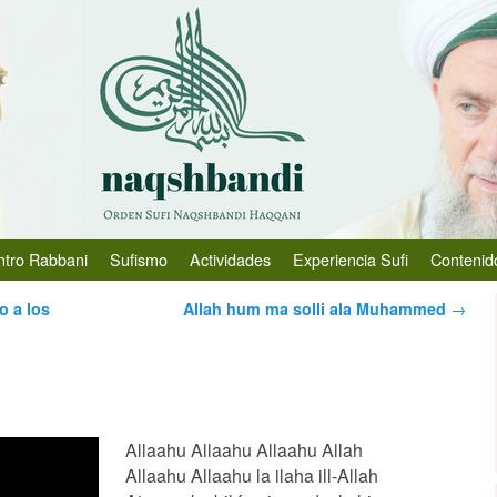
ntro Rabbani
Sufismo
Actividades
Experiencia Sufi
Contenid
o a los
Allah hum ma solli ala Muhammed
→
Allaahu Allaahu Allaahu Allah
Allaahu Allaahu la ilaha ill-Allah