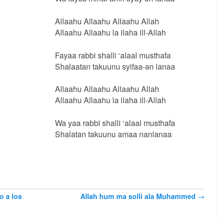
Allaahu Allaahu Allaahu Allah
Allaahu Allaahu la ilaha ill-Allah
Fayaa rabbi shalli ‘alaal musthafa
Shalaatan takuunu syifaa-an lanaa
Allaahu Allaahu Allaahu Allah
Allaahu Allaahu la ilaha ill-Allah
Wa yaa rabbi shalli ‘alaal musthafa
Shalatan takuunu amaa nanlanaa
o a los
Allah hum ma solli ala Muhammed
→