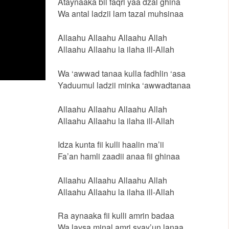
Ataynaaka bil faqri yaa dzal ghina
Wa antal ladzii lam tazal muhsinaa
Allaahu Allaahu Allaahu Allah
Allaahu Allaahu la ilaha ill-Allah
Wa ‘awwad tanaa kulla fadhlin ‘asa
Yaduumul ladzii minka ‘awwadtanaa
Allaahu Allaahu Allaahu Allah
Allaahu Allaahu la ilaha ill-Allah
Idza kunta fii kulli haalin ma’ii
Fa’an hamli zaadii anaa fii ghinaa
Allaahu Allaahu Allaahu Allah
Allaahu Allaahu la ilaha ill-Allah
Ra aynaaka fii kulli amrin badaa
Wa laysa minal amri syay’un lanaa