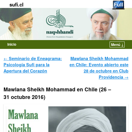
sufi.cl
Inicio
Menú ↓
Ir al contenido principal
Ir al contenido secundario
Navegador de artículos
←
Seminario de Eneagrama:
Mawlana Sheikh Mohammad
Psicología Sufi para la
en Chile: Evento abierto este
Apertura del Corazón
28 de octubre en Club
Providencia
→
Mawlana Sheikh Mohammad en Chile (26 –
31 octubre 2016)