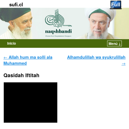
sufi.cl
Inicio
Menú ↓
Ir al contenido principal
Ir al contenido secundario
Navegador de artículos
←
Allah hum ma solli ala
Alhamdulillah wa syukrulillah
Muhammed
→
Qasidah Iftitah