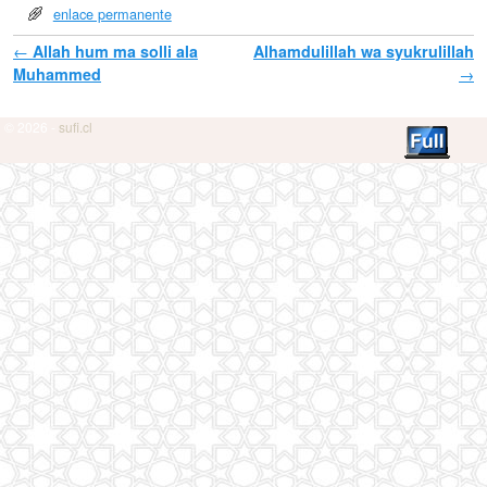
enlace permanente
Navegador de artículos
←
Allah hum ma solli ala
Alhamdulillah wa syukrulillah
Muhammed
→
© 2026 -
sufi.cl